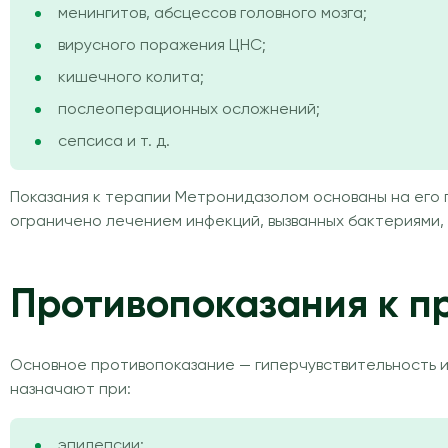
менингитов, абсцессов головного мозга;
вирусного поражения ЦНС;
кишечного колита;
послеоперационных осложнений;
сепсиса и т. д.
Показания к терапии Метронидазолом основаны на его
ограничено лечением инфекций, вызванных бактериями,
Противопоказания к п
Основное противопоказание — гиперчувствительность и
назначают при:
эпилепсии;