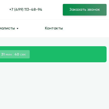
+7 (499) 113-48-94
Заказать звонок
иалисты
Контакты
:
31
мин :
39
сек