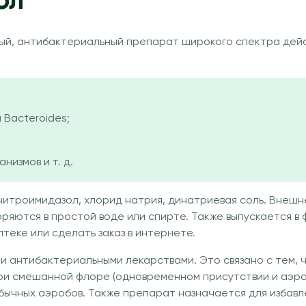
ол
й, антибактериальный препарат широкого спектра дейст
Bacteroides;
измов и т. д.
нитроимидазол, хлорид натрия, динатриевая соль. Внешн
яются в простой воде или спирте. Также выпускается в 
птеке или сделать заказ в интернете.
и антибактериальными лекарствами. Это связано с тем, 
ри смешанной флоре (одновременном присутствии и аэро
ычных аэробов. Также препарат назначается для избавлен