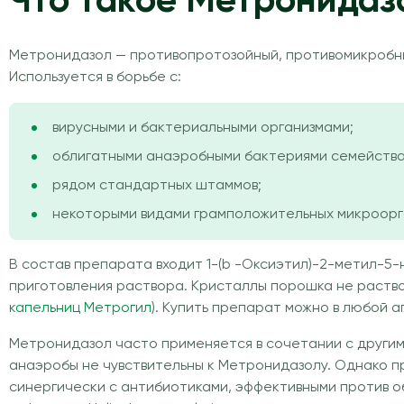
Что такое Метронидаз
Метронидазол — противопротозойный, противомикробны
Используется в борьбе c:
вирусными и бактериальными организмами;
облигатными анаэробными бактериями семейства 
рядом стандартных штаммов;
некоторыми видами грамположительных микроорган
В состав препарата входит 1-(b -Оксиэтил)-2-метил-5-
приготовления раствора. Кристаллы порошка не раствор
капельниц Метрогил
). Купить препарат можно в любой а
Метронидазол часто применяется в сочетании с другим
анаэробы не чувствительны к Метронидазолу. Однако п
синергически с антибиотиками, эффективными против об