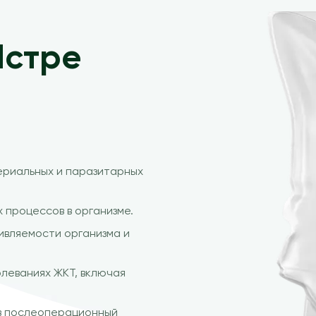
Истре
риальных и паразитарных
процессов в организме.
вляемости организма и
леваниях ЖКТ, включая
в послеоперационный