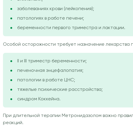
заболеваниях крови (лейкопения);
патологиях в работе печени;
беременности первого триместра и лактации.
Особой осторожности требует назначение лекарства п
II и III триместр беременности;
печеночная энцефалопатия;
патологии в работе ЦНС;
тяжелые психические расстройства;
синдром Коккейна.
При длительной терапии Метронидазолом важно правил
реакций.