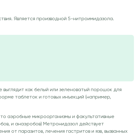
вия. Является производной 5-нитроимидазола.
е выглядит как белый или зеленоватый порошок для
форме таблеток и готовых инъекций (например,
что аэробные микроорганизмы и факультативные
бов, и анаэробов) Метронидазол действует
ия от паразитов, лечения гастритов и язв, вызванных