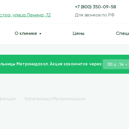
+7 (800) 350-09-58
Истра, улица Ленина, 72
Для звонков по РФ
О клинике
Цены
Спец
льницы Метронидазол. Акция закончится через:
00
д :
14
ч 
нфекции
Капельница Метронидазол