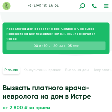
+7 (499) 113-48-94
Невролог на дом с заботой о вас! Скидка 15% на вызов
невролога на дом при записи онлайн. Акция закончится
через:
00
д :
10
ч :
20
мин :
03
сек
Главная
Консультации врачей
Вызов на дом
Невролог 
Вызвать платного врача-
невролога на дом в Истре
от 2 800 ₽ за прием