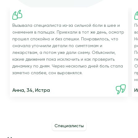
Вызывала специалиста из-за сильной боли в шее и
П
онемения в пальцах. Приехали в тот же день, осмотр
в
прошел спокойно и без спешки. Понравилось, что
Н
сначала уточнили детали по симптомам и
р
лекарствам, а потом уже дали схему. Объяснили,
П
какие движения пока исключить и как проверить
п
динамику по дням. Через несколько дней боль стала
О
заметно слабее, сон выровнялся.
п
н
Анна, 34, Истра
И
Специалисты