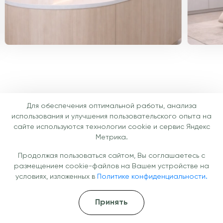
Для обеспечения оптимальной работы, анализа
Готовы помочь вам уже сегодня!
использования и улучшения пользовательского опыта на
сайте используются технологии cookie и сервис Яндекс
Не откладывайте заботу о здоровье —
Метрика.
получите консультацию врача и подберите
Продолжая пользоваться сайтом, Вы соглашаетесь с
подходящую капельницу под ваши задачи.
размещением cookie-файлов на Вашем устройстве на
Перезвоним через
условиях, изложенных в
Политике конфиденциальности.
10 минут
Принять