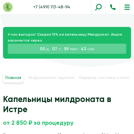
+7 (499) 113-48-94
У нас выгодно! Скидка 15% на капельницу Милдронат. Акция
закончится через:
00
д :
07
ч :
59
мин :
42
сек
Главная
Инфузионная терапия
Нервная система и мозг
Капельницы милдроната в
Истре
от 2 850 ₽ за процедуру