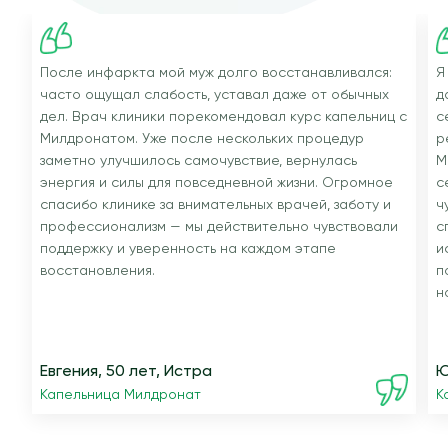
После инфаркта мой муж долго восстанавливался:
Я
часто ощущал слабость, уставал даже от обычных
д
дел. Врач клиники порекомендовал курс капельниц с
с
Милдронатом. Уже после нескольких процедур
р
заметно улучшилось самочувствие, вернулась
М
энергия и силы для повседневной жизни. Огромное
с
спасибо клинике за внимательных врачей, заботу и
ч
профессионализм — мы действительно чувствовали
с
поддержку и уверенность на каждом этапе
и
восстановления.
п
н
Евгения, 50 лет, Истра
Ю
Капельница Милдронат
К