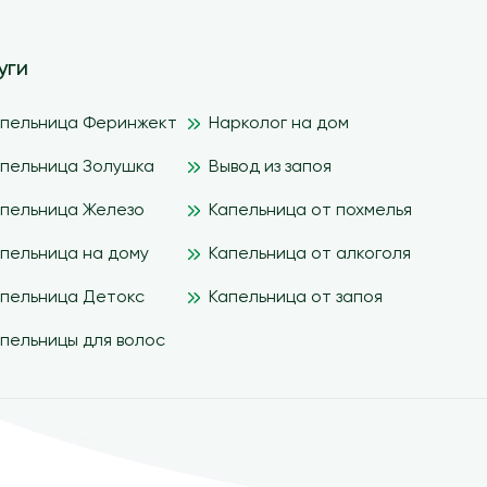
уги
апельница Феринжект
Нарколог на дом
пельница Золушка
Вывод из запоя
пельница Железо
Капельница от похмелья
пельница на дому
Капельница от алкоголя
пельница Детокс
Капельница от запоя
пельницы для волос