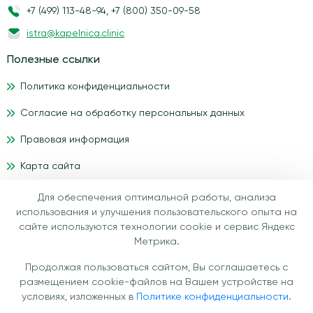
+7 (499) 113-48-94
,
+7 (800) 350-09-58
istra@kapelnica.clinic
Полезные ссылки
Политика конфиденциальности
Согласие на обработку персональных данных
Правовая информация
Карта сайта
Для обеспечения оптимальной работы, анализа
Материалы, размещенные на данном сайте, носят
использования и улучшения пользовательского опыта на
информационный характер и предназначены для
сайте используются технологии cookie и сервис Яндекс
образовательных целей. Посетители сайта медицинского
Метрика.
центра IV-health не должны использовать их в качестве
врачебных рекомендаций. Определение диагноза и выбор
Продолжая пользоваться сайтом, Вы соглашаетесь с
методики лечения остается исключительной прерогативой
размещением cookie-файлов на Вашем устройстве на
вашего лечащего врача! Медицинский центр IV-health не
условиях, изложенных в
Политике конфиденциальности.
несёт ответственности за возможные негативные последствия,