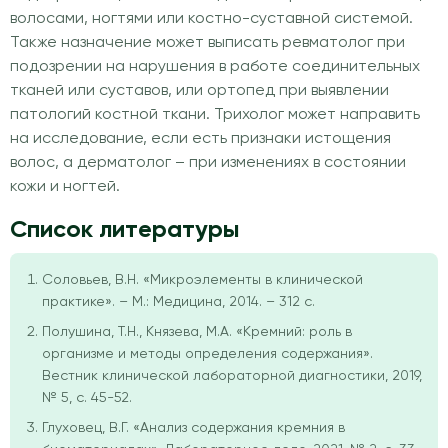
волосами, ногтями или костно-суставной системой.
Также назначение может выписать ревматолог при
подозрении на нарушения в работе соединительных
тканей или суставов, или ортопед при выявлении
патологий костной ткани. Трихолог может направить
на исследование, если есть признаки истощения
волос, а дерматолог – при изменениях в состоянии
кожи и ногтей.
Список литературы
Соловьев, В.Н. «Микроэлементы в клинической
практике». – М.: Медицина, 2014. – 312 с.
Полушина, Т.Н., Князева, М.А. «Кремний: роль в
организме и методы определения содержания».
Вестник клинической лабораторной диагностики, 2019,
№ 5, с. 45-52.
Глуховец, В.Г. «Анализ содержания кремния в