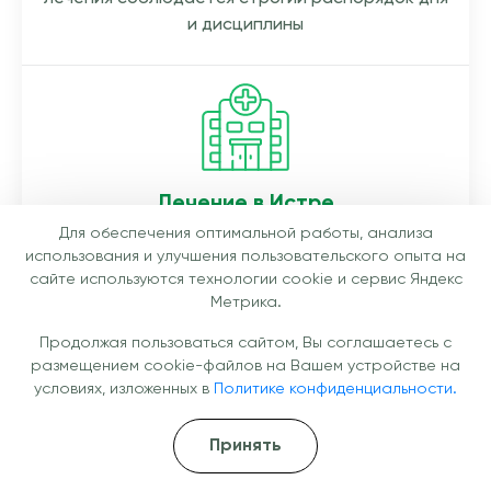
и дисциплины
Лечение в Истре
Для обеспечения оптимальной работы, анализа
Мы предлагаем курс лечения в стационарной
использования и улучшения пользовательского опыта на
клинике в Истре. Смена обстановки, мотивация,
сайте используются технологии cookie и сервис Яндекс
квалифицированные специалисты
Метрика.
Продолжая пользоваться сайтом, Вы соглашаетесь с
размещением cookie-файлов на Вашем устройстве на
условиях, изложенных в
Политике конфиденциальности.
Клиника имеет все необходимые
Принять
лицензии и работает полностью