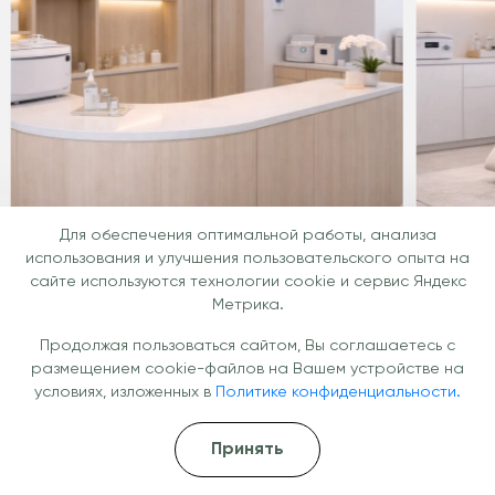
Для обеспечения оптимальной работы, анализа
использования и улучшения пользовательского опыта на
сайте используются технологии cookie и сервис Яндекс
Метрика.
Продолжая пользоваться сайтом, Вы соглашаетесь с
размещением cookie-файлов на Вашем устройстве на
Готовы помочь вам уже сегодня!
условиях, изложенных в
Политике конфиденциальности.
Не откладывайте заботу о здоровье —
Принять
получите консультацию врача и подберите
подходящую капельницу под ваши задачи.