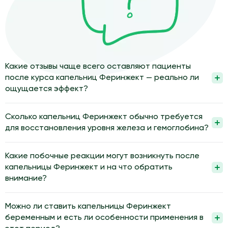
Какие отзывы чаще всего оставляют пациенты
после курса капельниц Феринжект — реально ли
ощущается эффект?
Да, многие пациенты после курса капельниц Феринжект
отмечают реальное улучшение самочувствия. Чаще всего
Сколько капельниц Феринжект обычно требуется
описывают уменьшение слабости, одышки и головокружений,
для восстановления уровня железа и гемоглобина?
повышение работоспособности. Эффект связан с
В большинстве случаев требуется от одной до двух
восполнением запасов железа и ростом гемоглобина в
капельниц Феринжект для восполнения дефицита железа.
Какие побочные реакции могут возникнуть после
крови. Объективно результат оценивают по контрольным
Точная доза и количество процедур зависят от исходного
капельницы Феринжект и на что обратить
анализам.
уровня гемоглобина, ферритина и массы тела. Врач
внимание?
определяет схему лечения по результатам анализов и
После капельницы Феринжект могут возникать головная боль,
клинической картине. После курса обычно рекомендуют
тошнота, металлический привкус во рту или покраснение и
Можно ли ставить капельницы Феринжект
контроль лабораторных показателей.
дискомфорт в месте введения. Возможны колебания
беременным и есть ли особенности применения в
артериального давления, ощущение жара, кратковременное