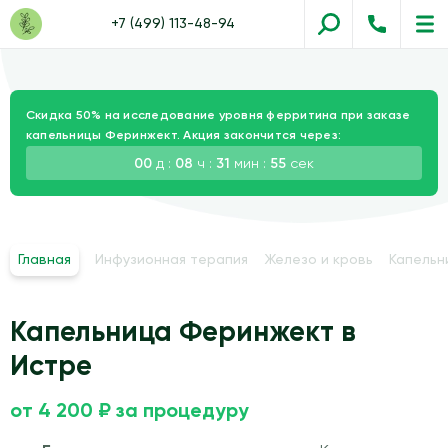
+7 (499) 113-48-94
Скидка 50% на исследование уровня ферритина при заказе
капельницы Феринжект. Акция закончится через:
00
д :
08
ч :
31
мин :
54
сек
Главная
Инфузионная терапия
Железо и кровь
Капельн
Капельница Феринжект в
Истре
от 4 200 ₽ за процедуру