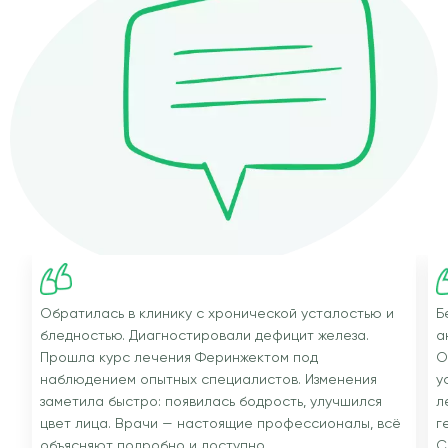
Обратилась в клинику с хронической усталостью и
Б
бледностью. Диагностировали дефицит железа.
а
Прошла курс лечения Феринжектом под
О
наблюдением опытных специалистов. Изменения
у
заметила быстро: появилась бодрость, улучшился
л
цвет лица. Врачи — настоящие профессионалы, всё
г
объясняют подробно и доступно.
С