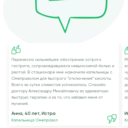
Перенесла сильнейшее обострение острого
М
гастрита, сопровождавшееся невыносимой болью и
к
рвотой. В стационаре мне назначили капельницы с
ч
Омепразолом для быстрого “отключения” кислоты.
п
Всего за сутки слизистая успокоилась. Спасибо
д
доктору Александру Михайловичу за адекватную
с
быструю терапию и за то, что избавил меня от
з
мучений.
Анна, 40 лет, Истра
И
Капельница Омепразол
К