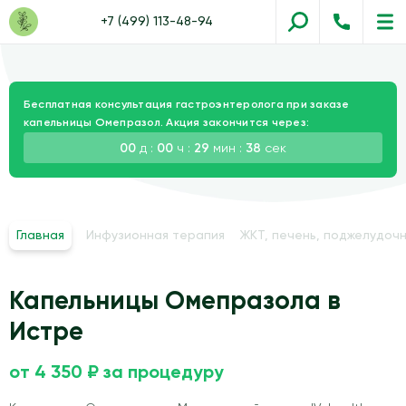
+7 (499) 113-48-94
Бесплатная консультация гастроэнтеролога при заказе
капельницы Омепразол. Акция закончится через:
00
д :
00
ч :
29
мин :
36
сек
Главная
Инфузионная терапия
ЖКТ, печень, поджелудочн
Капельницы Омепразола в
Истре
от 4 350 ₽ за процедуру