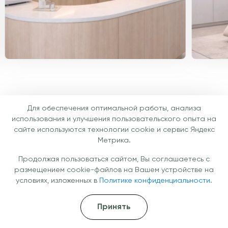
Для обеспечения оптимальной работы, анализа
использования и улучшения пользовательского опыта на
Готовы помочь вам уже сегодня!
сайте используются технологии cookie и сервис Яндекс
Метрика.
Не откладывайте заботу о здоровье —
Продолжая пользоваться сайтом, Вы соглашаетесь с
получите консультацию врача и подберите
размещением cookie-файлов на Вашем устройстве на
подходящую капельницу под ваши задачи.
условиях, изложенных в
Политике конфиденциальности.
Перезвоним через
Принять
10 минут